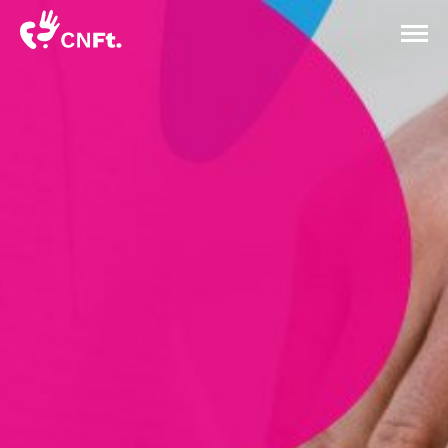
Congresso
Nacional
CONGRESSO
CONGRESSO
de
Fisioterapeutas
2020
PROGRAMA
PROGRAMA
NOTÍCIAS
NOTÍCIAS
CONTACTOS
CONTACTOS