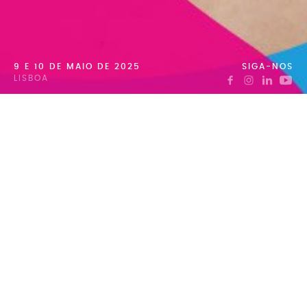
9 E 10 DE MAIO DE 2025
SIGA-NOS
LISBOA
SOBRE O CONGRESSO
XII CONGRESSO NACIONAL DE
FISIOTERAPEUTAS
O Congresso Nacional de Fisioterapeutas pretende, desde a
sua primeira edição, engrandecer a nossa profissão,
promovendo a proximidade e a partilha entre os
fisioterapeutas.