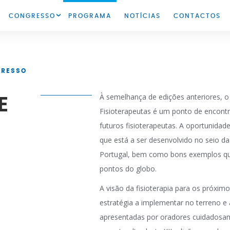
CONGRESSO
PROGRAMA
NOTÍCIAS
CONTACTOS
SOBRE O CONGRESSO
GALERIA
GRESSO
INFORMAÇÕES
INSCRIÇÕES
À semelhança de edições anteriores, 
E
Fisioterapeutas é um ponto de encontr
futuros fisioterapeutas. A oportunidad
que está a ser desenvolvido no seio da
Portugal, bem como bons exemplos q
pontos do globo.
A visão da fisioterapia para os próximo
estratégia a implementar no terreno e 
apresentadas por oradores cuidadosa