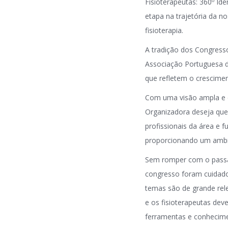
Fisioterapeutas: 360º Id
etapa na trajetória da n
fisioterapia.
A tradição dos Congress
Associação Portuguesa d
que refletem o crescime
Com uma visão ampla e ce
Organizadora deseja que 
profissionais da área e f
proporcionando um ambie
Sem romper com o passad
congresso foram cuidados
temas são de grande rele
e os fisioterapeutas dev
ferramentas e conhecime