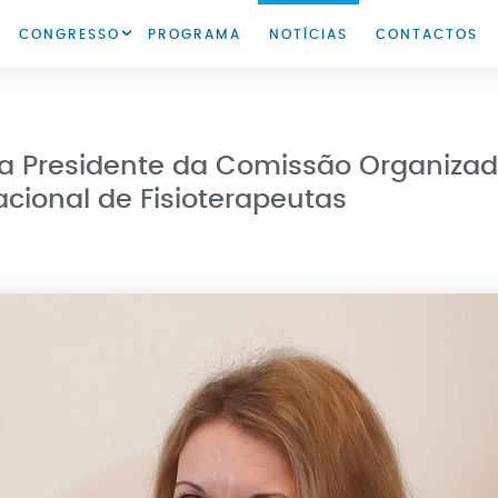
CONGRESSO
PROGRAMA
NOTÍCIAS
CONTACTOS
SOBRE O CONGRESSO
GALERIA
INFORMAÇÕES
Presidente da Comissão Organizado
cional de Fisioterapeutas
INSCRIÇÕES