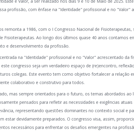
entidade e Valor, a ser realizado nos dias 9 e 10 de Maio de 2025. E
ossa profissão, com ênfase na "Identidade" profissional e no "Valor"
os remonta a 1986, com o I Congresso Nacional de Fisioterapeutas, 
e Fisioterapeutas. Ao longo dos últimos quase 40 anos contamos e
nto e desenvolvimento da profissão.
ntrada na "Identidade" profissional e no "Valor" acrescentado da fi
este congresso seja um verdadeiro espaço de (re)encontro, reflexão 
uturos colegas. Este evento tem como objetivo fortalecer a relação en
nte colaborativo e construtivo para todos.
o, mas sempre orientados para o futuro, os temas abordados ao l
amente pensados para refletir as necessidades e exigências atuais 
vância, representando questões dominantes no contexto social e para
em estar devidamente preparados. O congresso visa, assim, proporcio
ntos necessários para enfrentar os desafios emergentes na profis